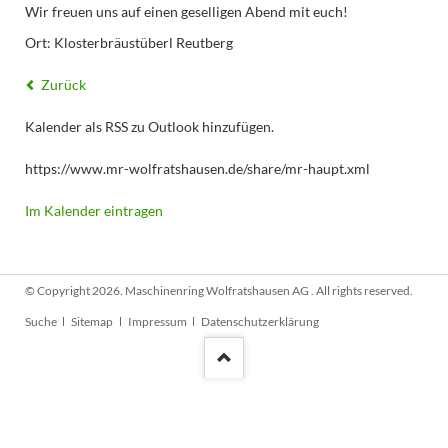
Wir freuen uns auf einen geselligen Abend mit euch!
Ort: Klosterbräustüberl Reutberg
Zurück
Kalender als RSS zu Outlook hinzufügen.
https://www.mr-wolfratshausen.de/share/mr-haupt.xml
Im Kalender eintragen
© Copyright 2026. Maschinenring Wolfratshausen AG . All rights reserved.
Navigation
Suche
Sitemap
Impressum
Datenschutzerklärung
überspringen