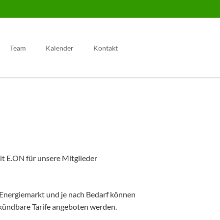
Navigation
überspringen
Team
Kalender
Kontakt
t E.ON für unsere Mitglieder
m Energiemarkt und je nach Bedarf können
ch kündbare Tarife angeboten werden.