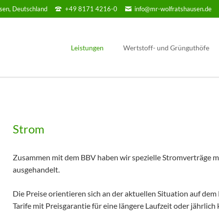
sen, Deutschland
+49 8171 4216-0
info@mr-wolfratshausen.de
Leistungen
Wertstoff- und Grünguthöfe
Für Land & Forstwirtschaft
Wolfratshausen
Forst / Holzwirtschaft
Icking
Baumpflege und Spezialbaumfällung
Egling/ Ergertshausen
Strom
Garten / Landschaftsbau / Pflege
Geretsried Süd
Winterdienst
Zusammen mit dem BBV haben wir spezielle Stromverträge mi
Versicherung
ausgehandelt.
Elektroprüfung
Die Preise orientieren sich an der aktuellen Situation auf de
Reinigung Photovoltaikanlagen
Tarife mit Preisgarantie für eine längere Laufzeit oder jährli
Formulare und Downloads