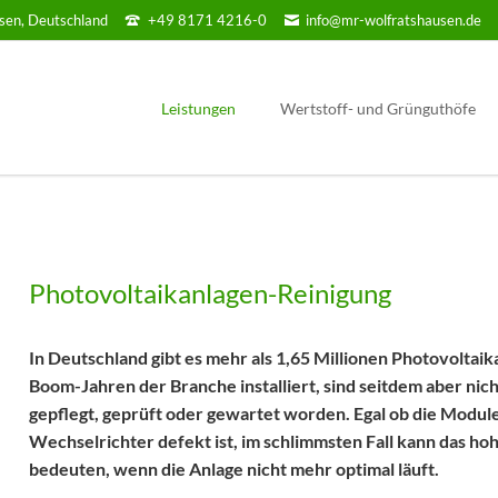
sen, Deutschland
+49 8171 4216-0
info@mr-wolfratshausen.de
Leistungen
Wertstoff- und Grünguthöfe
Für Land & Forstwirtschaft
Wolfratshausen
Forst / Holzwirtschaft
Icking
Baumpflege und Spezialbaumfällung
Egling/ Ergertshausen
Photovoltaikanlagen-Reinigung
Garten / Landschaftsbau / Pflege
Geretsried Süd
Winterdienst
In Deutschland gibt es mehr als 1,65 Millionen Photovoltai
Versicherung
Boom-Jahren der Branche installiert, sind seitdem aber nic
Elektroprüfung
gepflegt, geprüft oder gewartet worden. Egal ob die Module
Wechselrichter defekt ist, im schlimmsten Fall kann das hoh
bedeuten, wenn die Anlage nicht mehr optimal läuft.
Formulare und Downloads