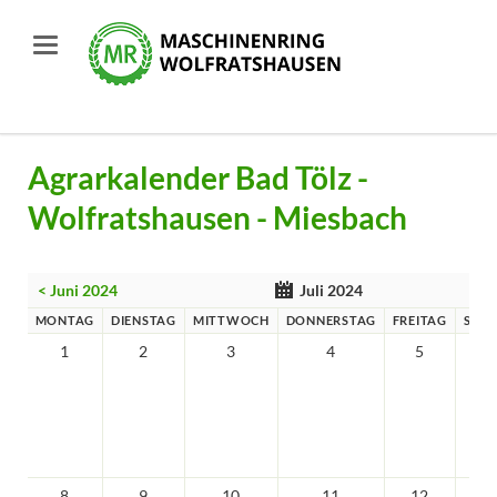
Agrarkalender Bad Tölz -
Wolfratshausen - Miesbach
< Juni 2024
Juli 2024
MONTAG
DIENSTAG
MITTWOCH
DONNERSTAG
FREITAG
SAM
1
2
3
4
5
8
9
10
11
12
1