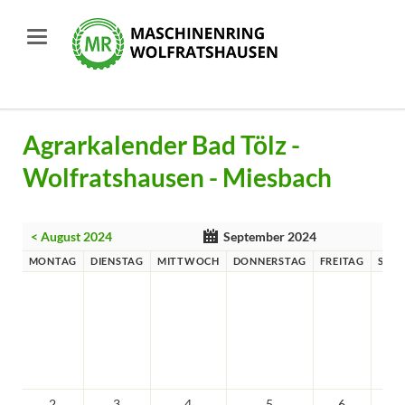
Agrarkalender Bad Tölz -
Wolfratshausen - Miesbach
< August 2024
September 2024
MONTAG
DIENSTAG
MITTWOCH
DONNERSTAG
FREITAG
SAM
2
3
4
5
6