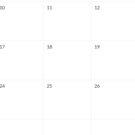
MR Abrechnung
10
11
12
Kläranlage
Fachvorträge
17
18
19
24
25
26