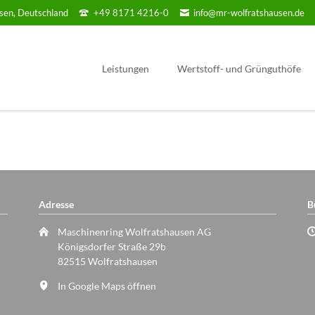
sen, Deutschland
+49 8171 4216-0
info@mr-wolfratshausen.de
Leistungen
Wertstoff- und Grünguthöfe
Für Land & Forstwirtschaft
Wolfratshausen
Forst / Holzwirtschaft
Icking
Baumpflege und Spezialbaumfällung
Egling/ Ergertshausen
Garten / Landschaftsbau / Pflege
Geretsried Süd
Adresse
B
Winterdienst
Maschinenring Wolfratshausen AG
Versicherung
Königsdorfer Straße 29b
Elektroprüfung
82515 Wolfratshausen
Reinigung Photovoltaikanlagen
In Google Maps öffnen
Formulare und Downloads