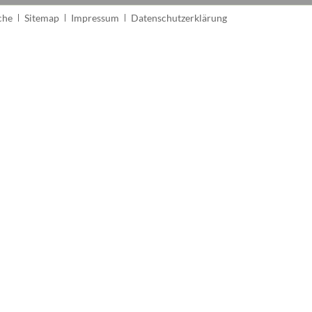
vigation
che
Sitemap
Impressum
Datenschutzerklärung
erspringen