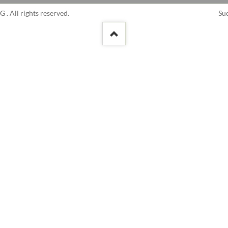
MR Abrechnung
Na
. All rights reserved.
Su
Kläranlage
üb
Fachvorträge